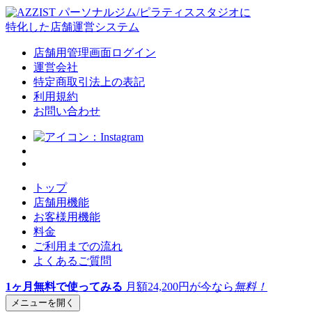
パーソナルジム/ピラティススタジオに
特化した店舗運営システム
店舗用管理画面ログイン
運営会社
特定商取引法上の表記
利用規約
お問い合わせ
トップ
店舗用機能
お客様用機能
料金
ご利用までの流れ
よくあるご質問
1ヶ月無料で使ってみる
月額24,200円が今なら
無料！
メニューを開く